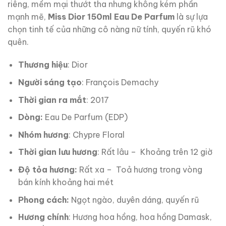
riêng, mềm mại thướt tha nhưng không kém phần
mạnh mẽ,
Miss Dior 150ml Eau De Parfum
là sự lựa
chọn tinh tế của những cô nàng nữ tính, quyến rũ khó
quên.
Thương hiệu
: Dior
Người sáng tạo
: François Demachy
Thời gian ra mắt
: 2017
Dòng:
Eau De Parfum (EDP)
Nhóm hương
: Chypre Floral
Thời gian lưu hương
: Rất lâu – Khoảng trên 12 giờ
Độ tỏa hương:
Rất xa – Toả hương trong vòng
bán kính khoảng hai mét
Phong cách:
Ngọt ngào, duyên dáng, quyến rũ
Hương chính
: Hương hoa hồng, hoa hồng Damask,