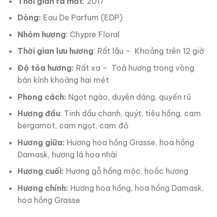
Thời gian ra mắt
: 2017
Dòng:
Eau De Parfum (EDP)
Nhóm hương
: Chypre Floral
Thời gian lưu hương
: Rất lâu – Khoảng trên 12 giờ
Độ tỏa hương:
Rất xa – Toả hương trong vòng
bán kính khoảng hai mét
Phong cách:
Ngọt ngào, duyên dáng, quyến rũ
Hương đầu
: Tinh dầu chanh, quýt, tiêu hồng, cam
bergamot, cam ngọt, cam đỏ
Hương giữa:
Hương hoa hồng Grasse, hoa hồng
Damask, hương lá hoa nhài
Hương cuối:
Hương gỗ hồng mộc, hoắc hương
Hương chính:
Hương hoa hồng, hoa hồng Damask,
hoa hồng
Grasse