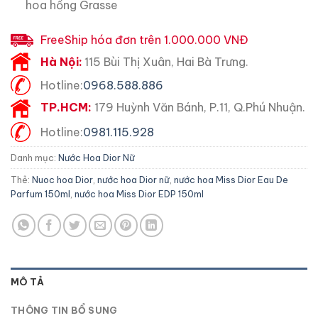
hoa hồng
Grasse
FreeShip hóa đơn trên 1.000.000 VNĐ
Hà Nội:
115 Bùi Thị Xuân, Hai Bà Trưng.
Hotline:
0968.588.886
TP.HCM:
179 Huỳnh Văn Bánh, P.11, Q.Phú Nhuận.
Hotline:
0981.115.928
Danh mục:
Nước Hoa Dior Nữ
Thẻ:
Nuoc hoa Dior
,
nước hoa Dior nữ
,
nước hoa Miss Dior Eau De
Parfum 150ml
,
nước hoa Miss Dior EDP 150ml
MÔ TẢ
THÔNG TIN BỔ SUNG