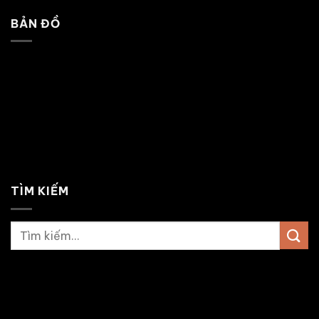
BẢN ĐỒ
TÌM KIẾM
Tìm
kiếm: