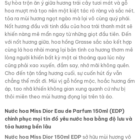
Sự hòa trộn ăn ý giữa hương trái cây tươi mát và gỗ
hoa mượt mà tạo nên một kiệt tác rõ ràng và sắc nét,
tỏa ra mùi hương ngọt ngào mà lại vô cùng quý phái.
Nốt hương đầu với tinh dầu của hoa trái thanh mát sẽ
khiến nàng mê mẩn ngay từ những giọt đầu tiên. Đến
với nốt hương giữa, hoa hồng Grasse sắc sảo kết hợp
cùng lá hoa nhài mang lại bản tình ca hương thơm mê
lòng người khiến bất kỳ một ai thoáng qua lúc này
cũng phải xao xuyến, đắm say, nhớ mãi không quên.
Cho đến tận tầng hương cuối, sự cuốn hút ấy vẫn
chẳng thể mất đi. Mùi vị gỗ hồng mộc, hoắc hương ấm
áp, tao nhã khiến không gian xung quanh cứ như bị
thôi miên theo mùi hương đọng lại trên tà áo.
Nước hoa Miss Dior Eau de Parfum 150ml (EDP)
chinh phục mọi tín đồ yêu nước hoa bằng độ lưu và
tỏa hương bền lâu
Nước hoa Miss Dior 150ml
EDP
sở hữu mùi hương
vô