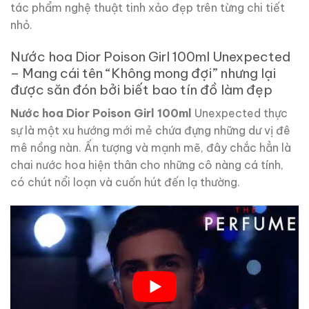
tác phẩm nghệ thuật tinh xảo đẹp trên từng chi tiết
nhỏ.
Nước hoa Dior Poison Girl 100ml Unexpected
– Mang cái tên “Không mong đợi” nhưng lại
được săn đón bởi biết bao tín đồ làm đẹp
Nước hoa Dior Poison Girl 100ml
Unexpected thực
sự là một xu hướng mới mẻ chứa đựng những dư vị đê
mê nồng nàn. Ấn tượng và mạnh mẽ, đây chắc hẳn là
chai nước hoa hiện thân cho những cô nàng cá tính,
có chút nổi loạn và cuốn hút đến lạ thường.