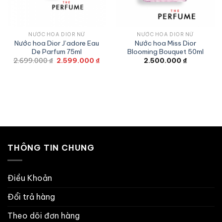
NƯỚC HOA DIOR NỮ
NƯỚC HOA DIOR NỮ
Nước hoa Dior J’adore Eau
Nước hoa Miss Dior
De Parfum 75ml
Blooming Bouquet 50ml
Giá
Giá
2.699.000
₫
2.599.000
₫
2.500.000
₫
gốc
hiện
là:
tại
2.699.000 ₫.
là:
2.599.000 ₫.
THÔNG TIN CHUNG
Điều Khoản
Đổi trả hàng
Theo dõi đơn hàng