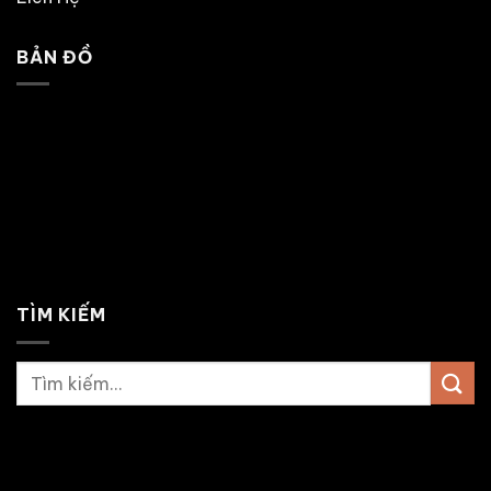
BẢN ĐỒ
TÌM KIẾM
Tìm
kiếm: