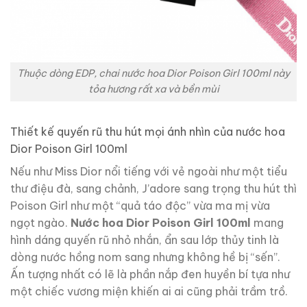
Thuộc dòng EDP, chai nước hoa Dior Poison Girl 100ml này
tỏa hương rất xa và bền mùi
Thiết kế quyến rũ thu hút mọi ánh nhìn của nước hoa
Dior Poison Girl 100ml
Nếu như Miss Dior nổi tiếng với vẻ ngoài như một tiểu
thư điệu đà, sang chảnh, J’adore sang trọng thu hút thì
Poison Girl như một “quả táo độc” vừa ma mị vừa
ngọt ngào.
Nước hoa Dior Poison Girl 100ml
mang
hình dáng quyến rũ nhỏ nhắn, ẩn sau lớp thủy tinh là
dòng nước hồng nom sang nhưng không hề bị “sến”.
Ấn tượng nhất có lẽ là phần nắp đen huyền bí tựa như
một chiếc vương miện khiến ai ai cũng phải trầm trồ.