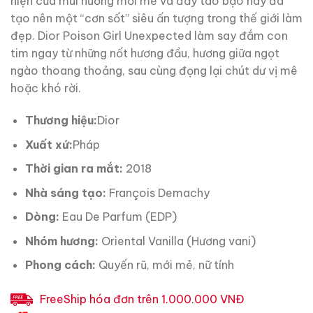
hiện của mùi hương mới mẻ và đầy táo bạo này đã
tạo nên một “cơn sốt” siêu ấn tượng trong thế giới làm
đẹp. Dior Poison Girl Unexpected làm say đắm con
tim ngay từ những nốt hương đầu, hương giữa ngọt
ngào thoang thoảng, sau cùng đọng lại chút dư vị mê
hoặc khó rời.
Thương hiệu:
Dior
Xuất xứ:
Pháp
Thời gian ra mắt:
2018
Nhà sáng tạo:
François Demachy
Dòng:
Eau De Parfum (EDP)
Nhóm hương:
Oriental Vanilla (Hương vani)
Phong cách:
Quyến rũ, mới mẻ, nữ tính
FreeShip hóa đơn trên 1.000.000 VNĐ