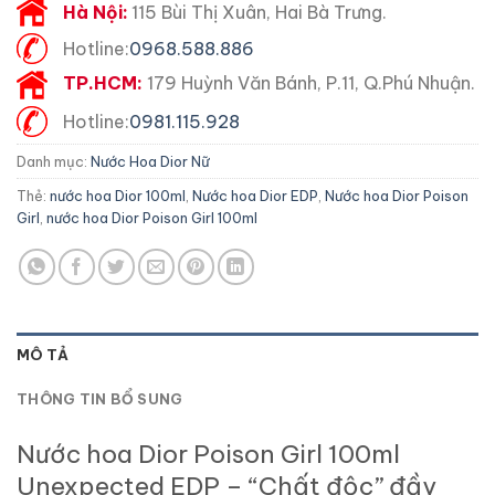
Hà Nội:
115 Bùi Thị Xuân, Hai Bà Trưng.
Hotline:
0968.588.886
TP.HCM:
179 Huỳnh Văn Bánh, P.11, Q.Phú Nhuận.
Hotline:
0981.115.928
Danh mục:
Nước Hoa Dior Nữ
Thẻ:
nước hoa Dior 100ml
,
Nước hoa Dior EDP
,
Nước hoa Dior Poison
Girl
,
nước hoa Dior Poison Girl 100ml
MÔ TẢ
THÔNG TIN BỔ SUNG
Nước hoa Dior Poison Girl 100ml
Unexpected EDP – “Chất độc” đầy