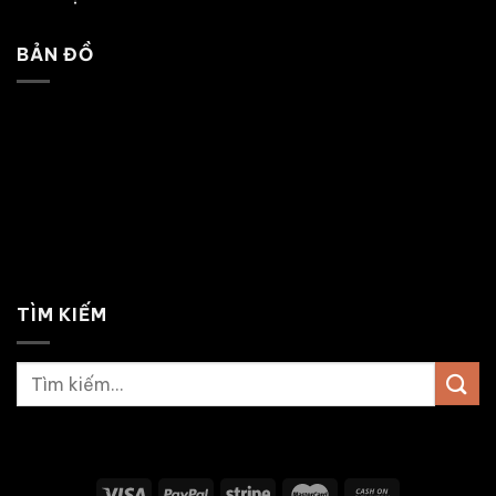
BẢN ĐỒ
TÌM KIẾM
Tìm
kiếm: