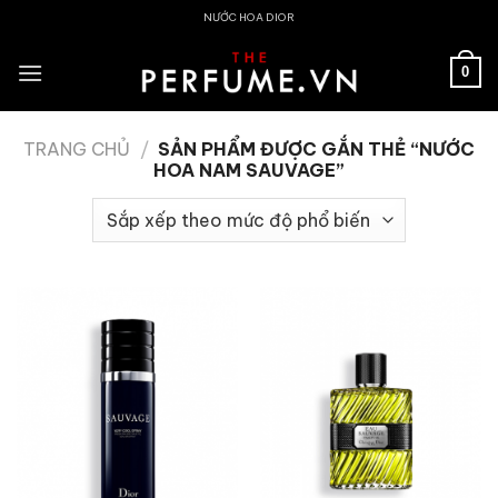
Skip
NƯỚC HOA DIOR
to
content
0
TRANG CHỦ
/
SẢN PHẨM ĐƯỢC GẮN THẺ “NƯỚC
HOA NAM SAUVAGE”