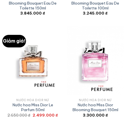
Blooming Bouquet Eau De
Blooming Bouquet Eau De
Toilette 150ml
Toilette 100ml
3.845.000
₫
3.245.000
₫
Giảm giá!
NƯỚC HOA DIOR NỮ
NƯỚC HOA DIOR NỮ
Nước hoa Miss Dior Le
Nước hoa Miss Dior
Parfum 50ml
Blooming Bouquet 150ml
Giá
Giá
2.650.000
₫
2.499.000
₫
3.300.000
₫
gốc
hiện
là:
tại
2.650.000 ₫.
là: