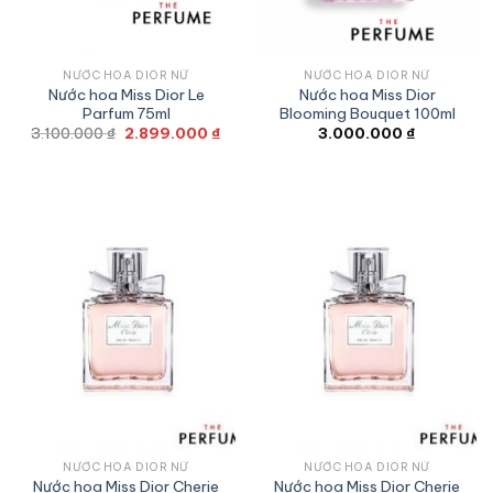
NƯỚC HOA DIOR NỮ
NƯỚC HOA DIOR NỮ
Nước hoa Miss Dior Le
Nước hoa Miss Dior
Parfum 75ml
Blooming Bouquet 100ml
Giá
Giá
3.100.000
₫
2.899.000
₫
3.000.000
₫
gốc
hiện
là:
tại
3.100.000 ₫.
là:
2.899.000 ₫.
NƯỚC HOA DIOR NỮ
NƯỚC HOA DIOR NỮ
Nước hoa Miss Dior Cherie
Nước hoa Miss Dior Cherie