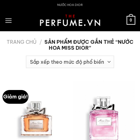
Skip
NƯỚC HOA DIOR
to
content
0
TRANG CHỦ
/
SẢN PHẨM ĐƯỢC GẮN THẺ “NƯỚC
HOA MISS DIOR”
Giảm giá!