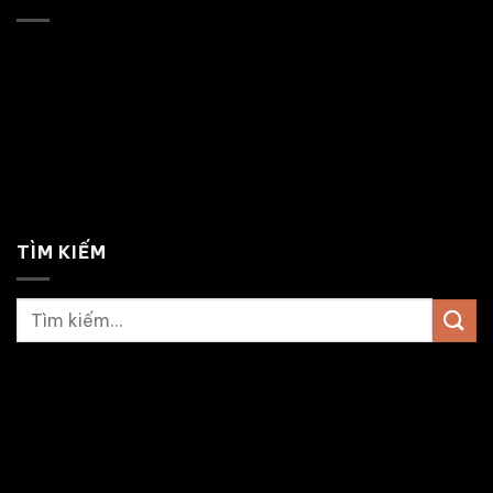
TÌM KIẾM
Tìm
kiếm:
Copyright 2026 ©
nuochoadior.com