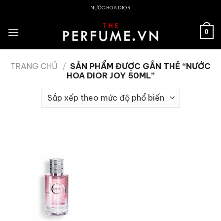
Skip
NƯỚC HOA DIOR
to
content
0
TRANG CHỦ
/
SẢN PHẨM ĐƯỢC GẮN THẺ “NƯỚC
HOA DIOR JOY 50ML”